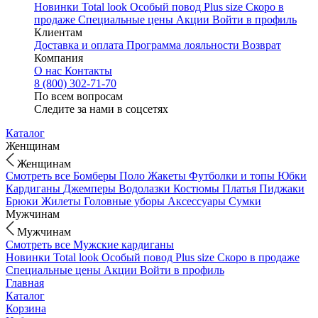
Новинки
Total look
Особый повод
Plus size
Скоро в
продаже
Специальные цены
Акции
Войти в профиль
Клиентам
Доставка и оплата
Программа лояльности
Возврат
Компания
О нас
Контакты
8 (800) 302-71-70
По всем вопросам
Следите за нами в соцсетях
Каталог
Женщинам
Женщинам
Смотреть все
Бомберы
Поло
Жакеты
Футболки и топы
Юбки
Кардиганы
Джемперы
Водолазки
Костюмы
Платья
Пиджаки
Брюки
Жилеты
Головные уборы
Аксессуары
Сумки
Мужчинам
Мужчинам
Смотреть все
Мужские кардиганы
Новинки
Total look
Особый повод
Plus size
Скоро в продаже
Специальные цены
Акции
Войти в профиль
Главная
Каталог
Корзина