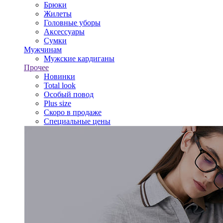
Брюки
Жилеты
Головные уборы
Аксессуары
Сумки
Мужчинам
Мужские кардиганы
Прочее
Новинки
Total look
Особый повод
Plus size
Скоро в продаже
Специальные цены