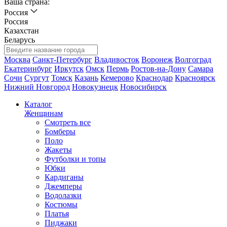
Ваша страна:
Россия
Россия
Казахстан
Беларусь
Москва
Санкт-Петербург
Владивосток
Воронеж
Волгоград
Екатеринбург
Иркутск
Омск
Пермь
Ростов-на-Дону
Самара
Сочи
Сургут
Томск
Казань
Кемерово
Краснодар
Красноярск
Нижний Новгород
Новокузнецк
Новосибирск
Каталог
Женщинам
Смотреть все
Бомберы
Поло
Жакеты
Футболки и топы
Юбки
Кардиганы
Джемперы
Водолазки
Костюмы
Платья
Пиджаки