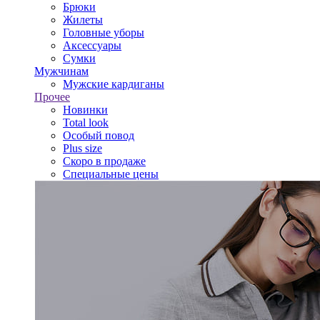
Брюки
Жилеты
Головные уборы
Аксессуары
Сумки
Мужчинам
Мужские кардиганы
Прочее
Новинки
Total look
Особый повод
Plus size
Скоро в продаже
Специальные цены