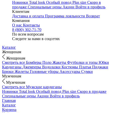
Новинки
Total look
Особый повод
Plus size
Скоро в
продаже
Специальные цены
Акции
Войти в профиль
Клиентам
Доставка и оплата
Программа лояльности
Возврат
Компания
О нас
Контакты
8 (800) 302-71-70
По всем вопросам
Следите за нами в соцсетях
Каталог
Женщинам
Женщинам
Смотреть все
Бомберы
Поло
Жакеты
Футболки и топы
Юбки
Кардиганы
Джемперы
Водолазки
Костюмы
Платья
Пиджаки
Брюки
Жилеты
Головные уборы
Аксессуары
Сумки
Мужчинам
Мужчинам
Смотреть все
Мужские кардиганы
Новинки
Total look
Особый повод
Plus size
Скоро в продаже
Специальные цены
Акции
Войти в профиль
Главная
Каталог
Корзина