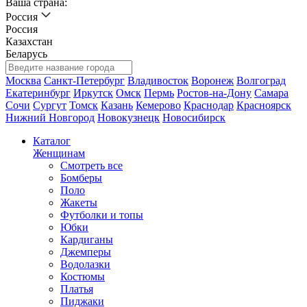
Ваша страна:
Россия
Россия
Казахстан
Беларусь
Москва
Санкт-Петербург
Владивосток
Воронеж
Волгоград
Екатеринбург
Иркутск
Омск
Пермь
Ростов-на-Дону
Самара
Сочи
Сургут
Томск
Казань
Кемерово
Краснодар
Красноярск
Нижний Новгород
Новокузнецк
Новосибирск
Каталог
Женщинам
Смотреть все
Бомберы
Поло
Жакеты
Футболки и топы
Юбки
Кардиганы
Джемперы
Водолазки
Костюмы
Платья
Пиджаки