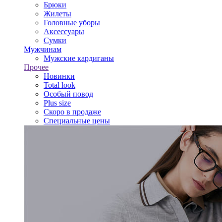
Брюки
Жилеты
Головные уборы
Аксессуары
Сумки
Мужчинам
Мужские кардиганы
Прочее
Новинки
Total look
Особый повод
Plus size
Скоро в продаже
Специальные цены