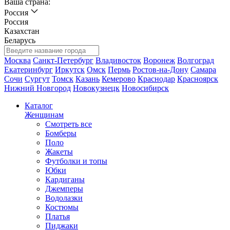
Ваша страна:
Россия
Россия
Казахстан
Беларусь
Москва
Санкт-Петербург
Владивосток
Воронеж
Волгоград
Екатеринбург
Иркутск
Омск
Пермь
Ростов-на-Дону
Самара
Сочи
Сургут
Томск
Казань
Кемерово
Краснодар
Красноярск
Нижний Новгород
Новокузнецк
Новосибирск
Каталог
Женщинам
Смотреть все
Бомберы
Поло
Жакеты
Футболки и топы
Юбки
Кардиганы
Джемперы
Водолазки
Костюмы
Платья
Пиджаки