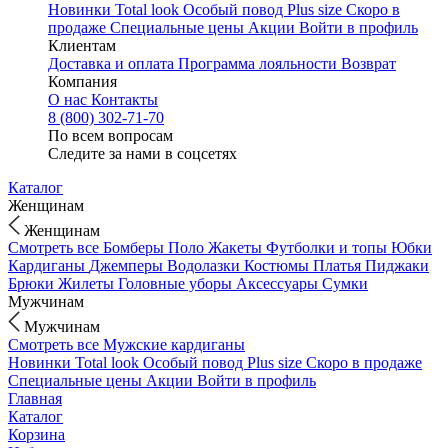
Новинки
Total look
Особый повод
Plus size
Скоро в
продаже
Специальные цены
Акции
Войти в профиль
Клиентам
Доставка и оплата
Программа лояльности
Возврат
Компания
О нас
Контакты
8 (800) 302-71-70
По всем вопросам
Следите за нами в соцсетях
Каталог
Женщинам
Женщинам
Смотреть все
Бомберы
Поло
Жакеты
Футболки и топы
Юбки
Кардиганы
Джемперы
Водолазки
Костюмы
Платья
Пиджаки
Брюки
Жилеты
Головные уборы
Аксессуары
Сумки
Мужчинам
Мужчинам
Смотреть все
Мужские кардиганы
Новинки
Total look
Особый повод
Plus size
Скоро в продаже
Специальные цены
Акции
Войти в профиль
Главная
Каталог
Корзина