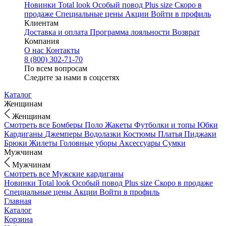
Новинки
Total look
Особый повод
Plus size
Скоро в
продаже
Специальные цены
Акции
Войти в профиль
Клиентам
Доставка и оплата
Программа лояльности
Возврат
Компания
О нас
Контакты
8 (800) 302-71-70
По всем вопросам
Следите за нами в соцсетях
Каталог
Женщинам
Женщинам
Смотреть все
Бомберы
Поло
Жакеты
Футболки и топы
Юбки
Кардиганы
Джемперы
Водолазки
Костюмы
Платья
Пиджаки
Брюки
Жилеты
Головные уборы
Аксессуары
Сумки
Мужчинам
Мужчинам
Смотреть все
Мужские кардиганы
Новинки
Total look
Особый повод
Plus size
Скоро в продаже
Специальные цены
Акции
Войти в профиль
Главная
Каталог
Корзина