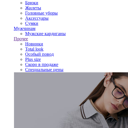
Брюки
Жилеты
Головные уборы
Аксессуары
Сумки
Мужчинам
Мужские кардиганы
Прочее
Новинки
Total look
Особый повод
Plus size
Скоро в продаже
Специальные цены