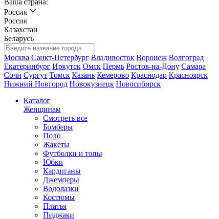
Ваша страна:
Россия
Россия
Казахстан
Беларусь
Москва
Санкт-Петербург
Владивосток
Воронеж
Волгоград
Екатеринбург
Иркутск
Омск
Пермь
Ростов-на-Дону
Самара
Сочи
Сургут
Томск
Казань
Кемерово
Краснодар
Красноярск
Нижний Новгород
Новокузнецк
Новосибирск
Каталог
Женщинам
Смотреть все
Бомберы
Поло
Жакеты
Футболки и топы
Юбки
Кардиганы
Джемперы
Водолазки
Костюмы
Платья
Пиджаки