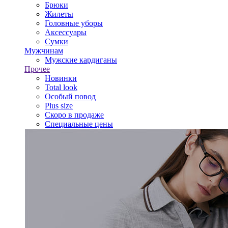
Брюки
Жилеты
Головные уборы
Аксессуары
Сумки
Мужчинам
Мужские кардиганы
Прочее
Новинки
Total look
Особый повод
Plus size
Скоро в продаже
Специальные цены