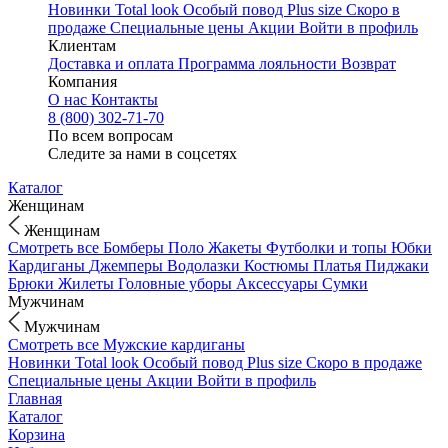
Новинки
Total look
Особый повод
Plus size
Скоро в
продаже
Специальные цены
Акции
Войти в профиль
Клиентам
Доставка и оплата
Программа лояльности
Возврат
Компания
О нас
Контакты
8 (800) 302-71-70
По всем вопросам
Следите за нами в соцсетях
Каталог
Женщинам
Женщинам
Смотреть все
Бомберы
Поло
Жакеты
Футболки и топы
Юбки
Кардиганы
Джемперы
Водолазки
Костюмы
Платья
Пиджаки
Брюки
Жилеты
Головные уборы
Аксессуары
Сумки
Мужчинам
Мужчинам
Смотреть все
Мужские кардиганы
Новинки
Total look
Особый повод
Plus size
Скоро в продаже
Специальные цены
Акции
Войти в профиль
Главная
Каталог
Корзина