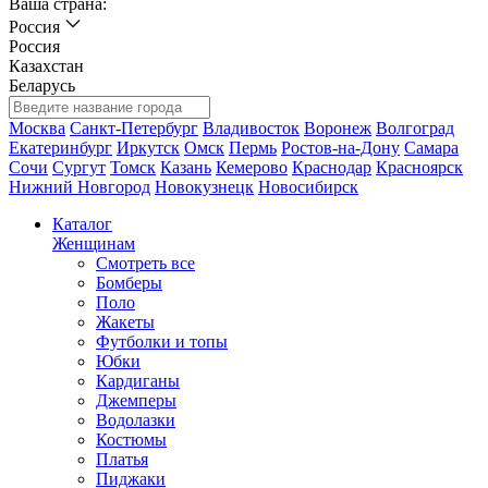
Ваша страна:
Россия
Россия
Казахстан
Беларусь
Москва
Санкт-Петербург
Владивосток
Воронеж
Волгоград
Екатеринбург
Иркутск
Омск
Пермь
Ростов-на-Дону
Самара
Сочи
Сургут
Томск
Казань
Кемерово
Краснодар
Красноярск
Нижний Новгород
Новокузнецк
Новосибирск
Каталог
Женщинам
Смотреть все
Бомберы
Поло
Жакеты
Футболки и топы
Юбки
Кардиганы
Джемперы
Водолазки
Костюмы
Платья
Пиджаки