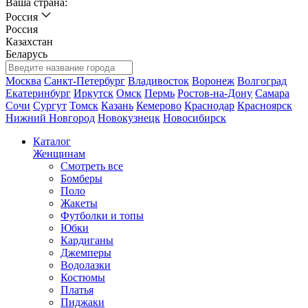
Ваша страна:
Россия
Россия
Казахстан
Беларусь
Москва
Санкт-Петербург
Владивосток
Воронеж
Волгоград
Екатеринбург
Иркутск
Омск
Пермь
Ростов-на-Дону
Самара
Сочи
Сургут
Томск
Казань
Кемерово
Краснодар
Красноярск
Нижний Новгород
Новокузнецк
Новосибирск
Каталог
Женщинам
Смотреть все
Бомберы
Поло
Жакеты
Футболки и топы
Юбки
Кардиганы
Джемперы
Водолазки
Костюмы
Платья
Пиджаки