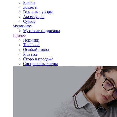
Брюки
Жилеты
Головные уборы
Аксессуары
Сумки
Мужчинам
Мужские кардиганы
Прочее
Новинки
Total look
Особый повод
Plus size
Скоро в продаже
Специальные цены