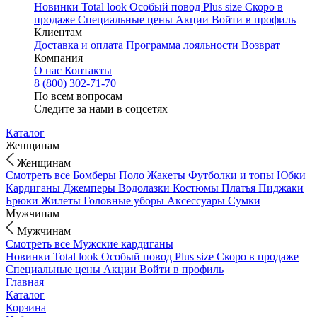
Новинки
Total look
Особый повод
Plus size
Скоро в
продаже
Специальные цены
Акции
Войти в профиль
Клиентам
Доставка и оплата
Программа лояльности
Возврат
Компания
О нас
Контакты
8 (800) 302-71-70
По всем вопросам
Следите за нами в соцсетях
Каталог
Женщинам
Женщинам
Смотреть все
Бомберы
Поло
Жакеты
Футболки и топы
Юбки
Кардиганы
Джемперы
Водолазки
Костюмы
Платья
Пиджаки
Брюки
Жилеты
Головные уборы
Аксессуары
Сумки
Мужчинам
Мужчинам
Смотреть все
Мужские кардиганы
Новинки
Total look
Особый повод
Plus size
Скоро в продаже
Специальные цены
Акции
Войти в профиль
Главная
Каталог
Корзина