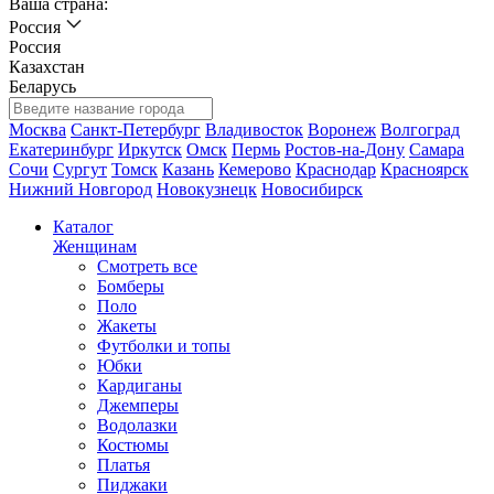
Ваша страна:
Россия
Россия
Казахстан
Беларусь
Москва
Санкт-Петербург
Владивосток
Воронеж
Волгоград
Екатеринбург
Иркутск
Омск
Пермь
Ростов-на-Дону
Самара
Сочи
Сургут
Томск
Казань
Кемерово
Краснодар
Красноярск
Нижний Новгород
Новокузнецк
Новосибирск
Каталог
Женщинам
Смотреть все
Бомберы
Поло
Жакеты
Футболки и топы
Юбки
Кардиганы
Джемперы
Водолазки
Костюмы
Платья
Пиджаки