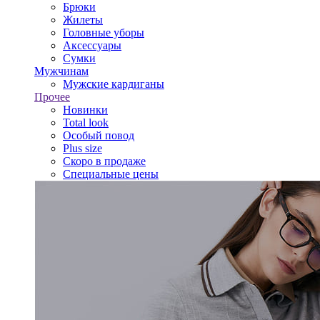
Брюки
Жилеты
Головные уборы
Аксессуары
Сумки
Мужчинам
Мужские кардиганы
Прочее
Новинки
Total look
Особый повод
Plus size
Скоро в продаже
Специальные цены