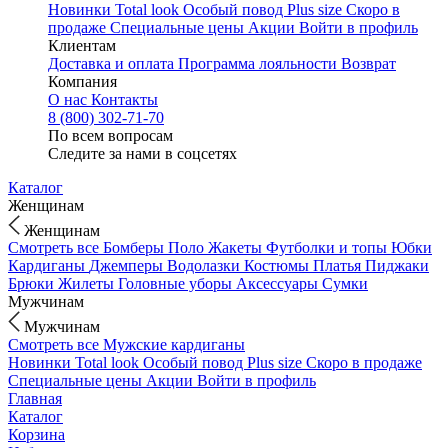
Новинки
Total look
Особый повод
Plus size
Скоро в
продаже
Специальные цены
Акции
Войти в профиль
Клиентам
Доставка и оплата
Программа лояльности
Возврат
Компания
О нас
Контакты
8 (800) 302-71-70
По всем вопросам
Следите за нами в соцсетях
Каталог
Женщинам
Женщинам
Смотреть все
Бомберы
Поло
Жакеты
Футболки и топы
Юбки
Кардиганы
Джемперы
Водолазки
Костюмы
Платья
Пиджаки
Брюки
Жилеты
Головные уборы
Аксессуары
Сумки
Мужчинам
Мужчинам
Смотреть все
Мужские кардиганы
Новинки
Total look
Особый повод
Plus size
Скоро в продаже
Специальные цены
Акции
Войти в профиль
Главная
Каталог
Корзина