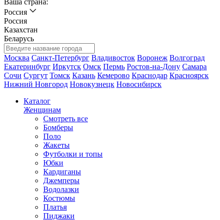
Ваша страна:
Россия
Россия
Казахстан
Беларусь
Москва
Санкт-Петербург
Владивосток
Воронеж
Волгоград
Екатеринбург
Иркутск
Омск
Пермь
Ростов-на-Дону
Самара
Сочи
Сургут
Томск
Казань
Кемерово
Краснодар
Красноярск
Нижний Новгород
Новокузнецк
Новосибирск
Каталог
Женщинам
Смотреть все
Бомберы
Поло
Жакеты
Футболки и топы
Юбки
Кардиганы
Джемперы
Водолазки
Костюмы
Платья
Пиджаки