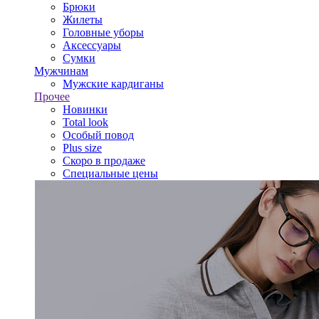
Брюки
Жилеты
Головные уборы
Аксессуары
Сумки
Мужчинам
Мужские кардиганы
Прочее
Новинки
Total look
Особый повод
Plus size
Скоро в продаже
Специальные цены