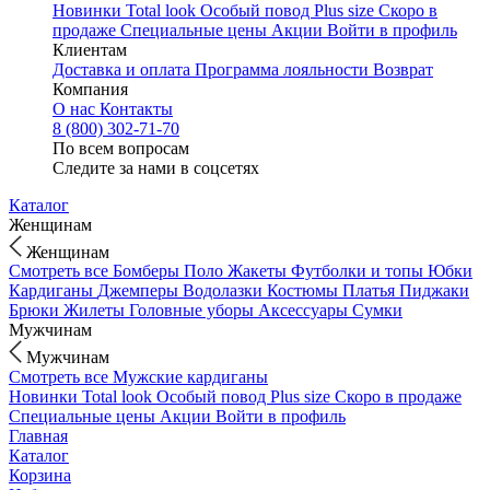
Новинки
Total look
Особый повод
Plus size
Скоро в
продаже
Специальные цены
Акции
Войти в профиль
Клиентам
Доставка и оплата
Программа лояльности
Возврат
Компания
О нас
Контакты
8 (800) 302-71-70
По всем вопросам
Следите за нами в соцсетях
Каталог
Женщинам
Женщинам
Смотреть все
Бомберы
Поло
Жакеты
Футболки и топы
Юбки
Кардиганы
Джемперы
Водолазки
Костюмы
Платья
Пиджаки
Брюки
Жилеты
Головные уборы
Аксессуары
Сумки
Мужчинам
Мужчинам
Смотреть все
Мужские кардиганы
Новинки
Total look
Особый повод
Plus size
Скоро в продаже
Специальные цены
Акции
Войти в профиль
Главная
Каталог
Корзина