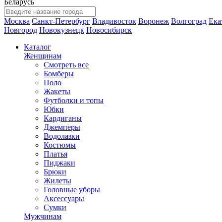
Беларусь
Москва
Санкт-Петербург
Владивосток
Воронеж
Волгоград
Ека
Новгород
Новокузнецк
Новосибирск
Каталог
Женщинам
Смотреть все
Бомберы
Поло
Жакеты
Футболки и топы
Юбки
Кардиганы
Джемперы
Водолазки
Костюмы
Платья
Пиджаки
Брюки
Жилеты
Головные уборы
Аксессуары
Сумки
Мужчинам