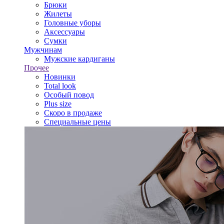
Брюки
Жилеты
Головные уборы
Аксессуары
Сумки
Мужчинам
Мужские кардиганы
Прочее
Новинки
Total look
Особый повод
Plus size
Скоро в продаже
Специальные цены