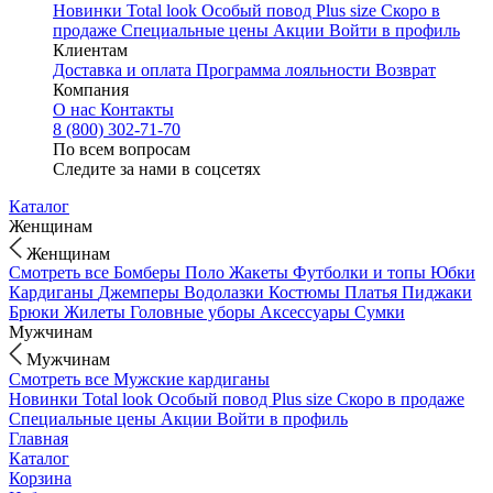
Новинки
Total look
Особый повод
Plus size
Скоро в
продаже
Специальные цены
Акции
Войти в профиль
Клиентам
Доставка и оплата
Программа лояльности
Возврат
Компания
О нас
Контакты
8 (800) 302-71-70
По всем вопросам
Следите за нами в соцсетях
Каталог
Женщинам
Женщинам
Смотреть все
Бомберы
Поло
Жакеты
Футболки и топы
Юбки
Кардиганы
Джемперы
Водолазки
Костюмы
Платья
Пиджаки
Брюки
Жилеты
Головные уборы
Аксессуары
Сумки
Мужчинам
Мужчинам
Смотреть все
Мужские кардиганы
Новинки
Total look
Особый повод
Plus size
Скоро в продаже
Специальные цены
Акции
Войти в профиль
Главная
Каталог
Корзина