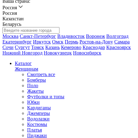
Ваша страна:
Россия
Россия
Казахстан
Беларусь
Москва
Санкт-Петербург
Владивосток
Воронеж
Волгоград
Екатеринбург
Иркутск
Омск
Пермь
Ростов-на-Дону
Самара
Сочи
Сургут
Томск
Казань
Кемерово
Краснодар
Красноярск
Нижний Новгород
Новокузнецк
Новосибирск
Каталог
Женщинам
Смотреть все
Бомберы
Поло
Жакеты
Футболки и топы
Юбки
Кардиганы
Джемперы
Водолазки
Костюмы
Платья
Пиджаки