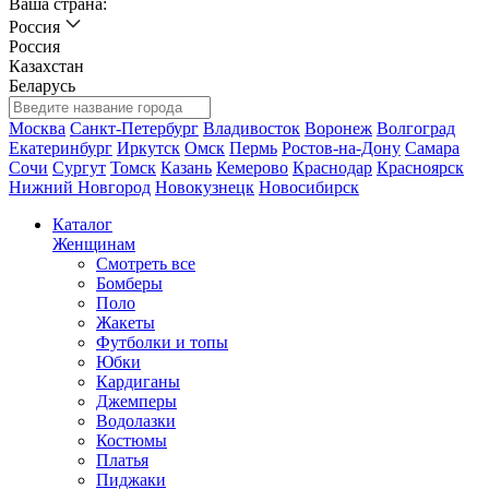
Ваша страна:
Россия
Россия
Казахстан
Беларусь
Москва
Санкт-Петербург
Владивосток
Воронеж
Волгоград
Екатеринбург
Иркутск
Омск
Пермь
Ростов-на-Дону
Самара
Сочи
Сургут
Томск
Казань
Кемерово
Краснодар
Красноярск
Нижний Новгород
Новокузнецк
Новосибирск
Каталог
Женщинам
Смотреть все
Бомберы
Поло
Жакеты
Футболки и топы
Юбки
Кардиганы
Джемперы
Водолазки
Костюмы
Платья
Пиджаки