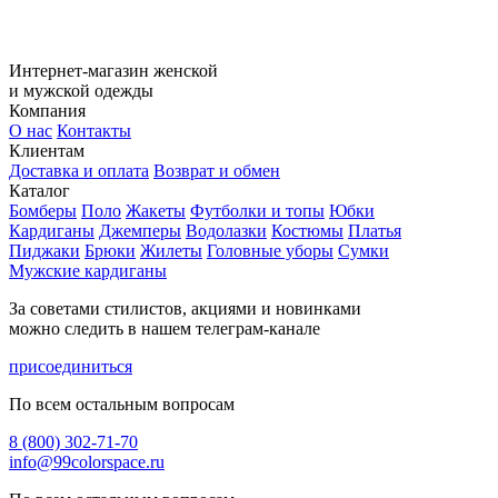
Интернет-магазин женской
и мужской одежды
Компания
О нас
Контакты
Клиентам
Доставка и оплата
Возврат и обмен
Каталог
Бомберы
Поло
Жакеты
Футболки и топы
Юбки
Кардиганы
Джемперы
Водолазки
Костюмы
Платья
Пиджаки
Брюки
Жилеты
Головные уборы
Сумки
Мужские кардиганы
За советами стилистов, акциями и новинками
можно следить в нашем телеграм-канале
присоединиться
По всем остальным вопросам
8 (800) 302-71-70
info@99colorspace.ru