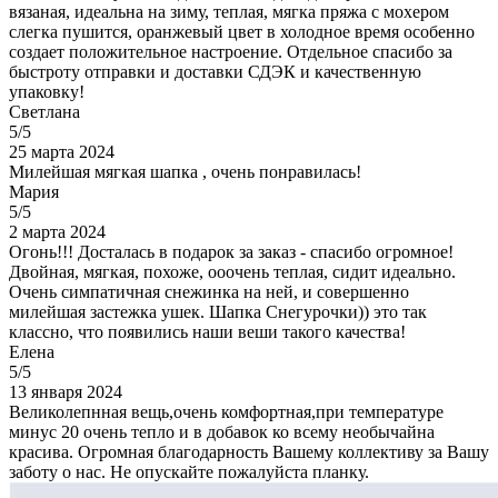
вязаная, идеальна на зиму, теплая, мягка пряжа с мохером
слегка пушится, оранжевый цвет в холодное время особенно
создает положительное настроение. Отдельное спасибо за
быстроту отправки и доставки СДЭК и качественную
упаковку!
Светлана
5/5
25 марта 2024
Милейшая мягкая шапка , очень понравилась!
Мария
5/5
2 марта 2024
Огонь!!! Досталась в подарок за заказ - спасибо огромное!
Двойная, мягкая, похоже, ооочень теплая, сидит идеально.
Очень симпатичная снежинка на ней, и совершенно
милейшая застежка ушек. Шапка Снегурочки)) это так
классно, что появились наши веши такого качества!
Елена
5/5
13 января 2024
Великолепнная вещь,очень комфортная,при температуре
минус 20 очень тепло и в добавок ко всему необычайна
красива. Огромная благодарность Вашему коллективу за Вашу
заботу о нас. Не опускайте пожалуйста планку.