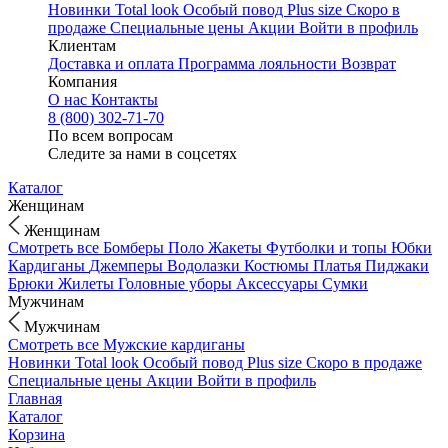
Новинки
Total look
Особый повод
Plus size
Скоро в
продаже
Специальные цены
Акции
Войти в профиль
Клиентам
Доставка и оплата
Программа лояльности
Возврат
Компания
О нас
Контакты
8 (800) 302-71-70
По всем вопросам
Следите за нами в соцсетях
Каталог
Женщинам
Женщинам
Смотреть все
Бомберы
Поло
Жакеты
Футболки и топы
Юбки
Кардиганы
Джемперы
Водолазки
Костюмы
Платья
Пиджаки
Брюки
Жилеты
Головные уборы
Аксессуары
Сумки
Мужчинам
Мужчинам
Смотреть все
Мужские кардиганы
Новинки
Total look
Особый повод
Plus size
Скоро в продаже
Специальные цены
Акции
Войти в профиль
Главная
Каталог
Корзина