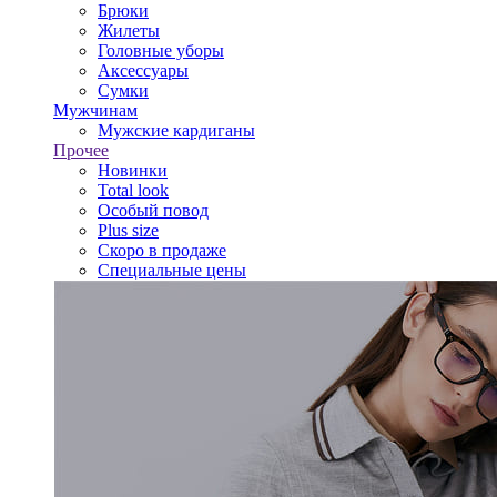
Брюки
Жилеты
Головные уборы
Аксессуары
Сумки
Мужчинам
Мужские кардиганы
Прочее
Новинки
Total look
Особый повод
Plus size
Скоро в продаже
Специальные цены