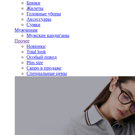
Брюки
Жилеты
Головные уборы
Аксессуары
Сумки
Мужчинам
Мужские кардиганы
Прочее
Новинки
Total look
Особый повод
Plus size
Скоро в продаже
Специальные цены