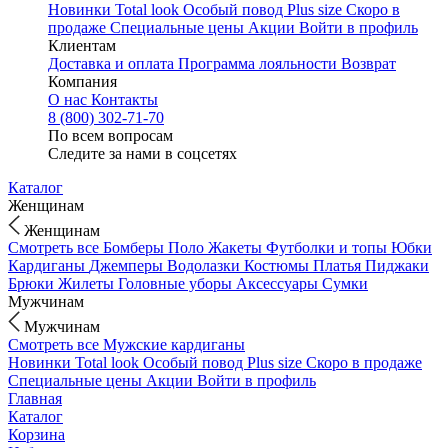
Новинки
Total look
Особый повод
Plus size
Скоро в
продаже
Специальные цены
Акции
Войти в профиль
Клиентам
Доставка и оплата
Программа лояльности
Возврат
Компания
О нас
Контакты
8 (800) 302-71-70
По всем вопросам
Следите за нами в соцсетях
Каталог
Женщинам
Женщинам
Смотреть все
Бомберы
Поло
Жакеты
Футболки и топы
Юбки
Кардиганы
Джемперы
Водолазки
Костюмы
Платья
Пиджаки
Брюки
Жилеты
Головные уборы
Аксессуары
Сумки
Мужчинам
Мужчинам
Смотреть все
Мужские кардиганы
Новинки
Total look
Особый повод
Plus size
Скоро в продаже
Специальные цены
Акции
Войти в профиль
Главная
Каталог
Корзина