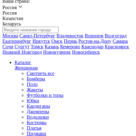
Ваша страна:
Россия
Россия
Казахстан
Беларусь
Москва
Санкт-Петербург
Владивосток
Воронеж
Волгоград
Екатеринбург
Иркутск
Омск
Пермь
Ростов-на-Дону
Самара
Сочи
Сургут
Томск
Казань
Кемерово
Краснодар
Красноярск
Нижний Новгород
Новокузнецк
Новосибирск
Каталог
Женщинам
Смотреть все
Бомберы
Поло
Жакеты
Футболки и топы
Юбки
Кардиганы
Джемперы
Водолазки
Костюмы
Платья
Пиджаки