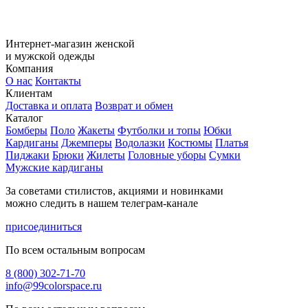
Интернет-магазин женской
и мужской одежды
Компания
О нас
Контакты
Клиентам
Доставка и оплата
Возврат и обмен
Каталог
Бомберы
Поло
Жакеты
Футболки и топы
Юбки
Кардиганы
Джемперы
Водолазки
Костюмы
Платья
Пиджаки
Брюки
Жилеты
Головные уборы
Сумки
Мужские кардиганы
За советами стилистов, акциями и новинками
можно следить в нашем телеграм-канале
присоединиться
По всем остальным вопросам
8 (800) 302-71-70
info@99colorspace.ru