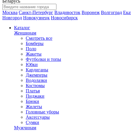
Беларусь
Москва
Санкт-Петербург
Владивосток
Воронеж
Волгоград
Ека
Новгород
Новокузнецк
Новосибирск
Каталог
Женщинам
Смотреть все
Бомберы
Поло
Жакеты
Футболки и топы
Юбки
Кардиганы
Джемперы
Водолазки
Костюмы
Платья
Пиджаки
Брюки
Жилеты
Головные уборы
Аксессуары
Сумки
Мужчинам