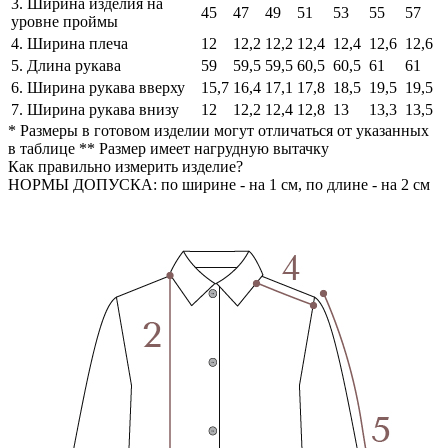
3. Ширина изделия на
45
47
49
51
53
55
57
уровне проймы
4. Ширина плеча
12
12,2
12,2
12,4
12,4
12,6
12,6
5. Длина рукава
59
59,5
59,5
60,5
60,5
61
61
6. Ширина рукава вверху
15,7
16,4
17,1
17,8
18,5
19,5
19,5
7. Ширина рукава внизу
12
12,2
12,4
12,8
13
13,3
13,5
* Размеры в готовом изделии могут отличаться от указанных
в таблице ** Размер имеет нагрудную вытачку
Как правильно измерить изделие?
НОРМЫ ДОПУСКА: по ширине - на 1 см, по длине - на 2 см