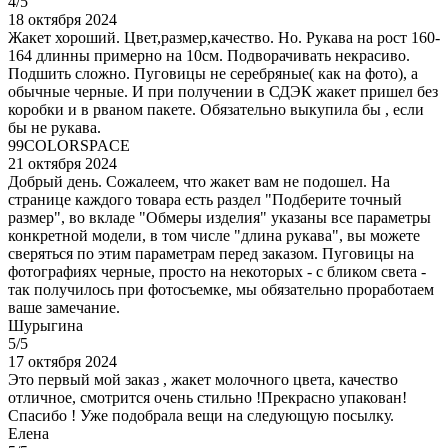
4/5
18 октября 2024
Жакет хороший. Цвет,размер,качество. Но. Рукава на рост 160-
164 длинны примерно на 10см. Подворачивать некрасиво.
Подшить сложно. Пуговицы не серебряные( как на фото), а
обычные черные. И при получении в СДЭК жакет пришел без
коробки и в рваном пакете. Обязательно выкупила бы , если
бы не рукава.
99COLORSPACE
21 октября 2024
Добрый день. Сожалеем, что жакет вам не подошел. На
странице каждого товара есть раздел "Подберите точный
размер", во вкладе "Обмеры изделия" указаны все параметры
конкретной модели, в том числе "длина рукава", вы можете
сверяться по этим параметрам перед заказом. Пуговицы на
фотографиях черные, просто на некоторых - с бликом света -
так получилось при фотосъемке, мы обязательно проработаем
ваше замечание.
Шурыгина
5/5
17 октября 2024
Это первый мой заказ , жакет молочного цвета, качество
отличное, смотрится очень стильно !Прекрасно упакован!
Спасибо ! Уже подобрала вещи на следующую посылку.
Елена