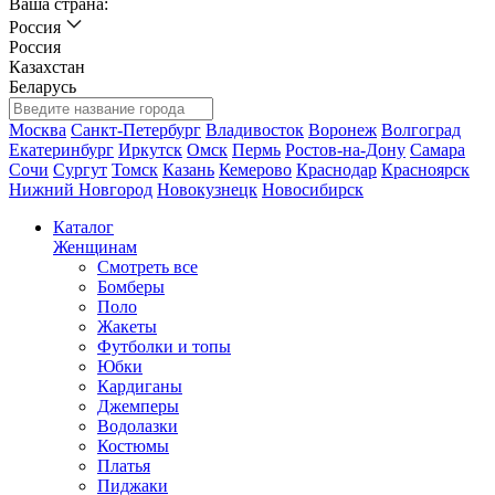
Ваша страна:
Россия
Россия
Казахстан
Беларусь
Москва
Санкт-Петербург
Владивосток
Воронеж
Волгоград
Екатеринбург
Иркутск
Омск
Пермь
Ростов-на-Дону
Самара
Сочи
Сургут
Томск
Казань
Кемерово
Краснодар
Красноярск
Нижний Новгород
Новокузнецк
Новосибирск
Каталог
Женщинам
Смотреть все
Бомберы
Поло
Жакеты
Футболки и топы
Юбки
Кардиганы
Джемперы
Водолазки
Костюмы
Платья
Пиджаки