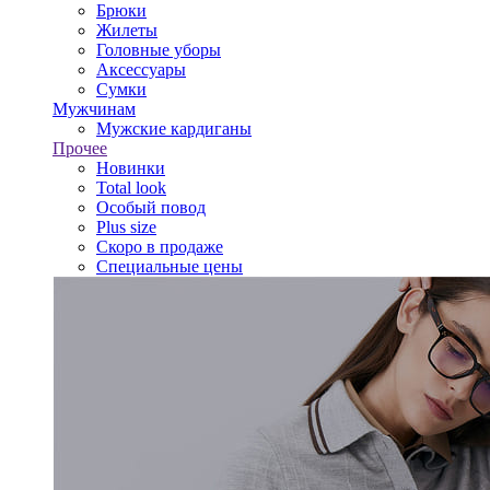
Брюки
Жилеты
Головные уборы
Аксессуары
Сумки
Мужчинам
Мужские кардиганы
Прочее
Новинки
Total look
Особый повод
Plus size
Скоро в продаже
Специальные цены