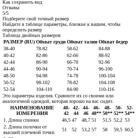
Как сохранить вид
Отзывы
5/5
Подберите свой точный размер
Найдите в таблице параметры, близкие к вашим, чтобы
определить размер
Таблица двойных размеров
РАЗМЕР (RU)
Обхват груди
Обхват талии
Обхват бедер
38-40
78-82
58-62
84-88
40-42
82-86
62-66
88-92
42-44
86-90
66-70
92-96
44-46
90-94
70-74
96-100
48-50
94-98
74-78
100-104
50-52
98-102
78-82
104-108
52-54
104-110
84-90
110-116
Это параметры изделия. Сравните их со своими или
аналогичной одеждой, которая хорошо на вас сидит.
НАИМЕНОВАНИЕ
40-
42-
44-
46-
48-
50-
52-
ИЗМЕРЕНИЯ
42
44
46
48**
50**
52**
54**
1. Длина спинки
46,5
47
48,7
51
51,5
52,2
53
2. Длина полочки от
51
52
53,2
57
58
59,5
60,5
высшей плечевой точки