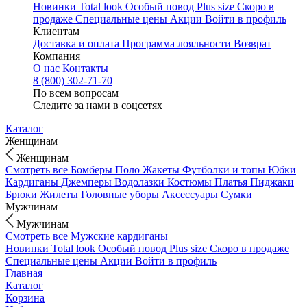
Новинки
Total look
Особый повод
Plus size
Скоро в
продаже
Специальные цены
Акции
Войти в профиль
Клиентам
Доставка и оплата
Программа лояльности
Возврат
Компания
О нас
Контакты
8 (800) 302-71-70
По всем вопросам
Следите за нами в соцсетях
Каталог
Женщинам
Женщинам
Смотреть все
Бомберы
Поло
Жакеты
Футболки и топы
Юбки
Кардиганы
Джемперы
Водолазки
Костюмы
Платья
Пиджаки
Брюки
Жилеты
Головные уборы
Аксессуары
Сумки
Мужчинам
Мужчинам
Смотреть все
Мужские кардиганы
Новинки
Total look
Особый повод
Plus size
Скоро в продаже
Специальные цены
Акции
Войти в профиль
Главная
Каталог
Корзина