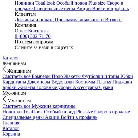
Новинки
Total look
Особый повод
Plus size
Скоро в
продаже
Специальные цены
Акции
Войти в профиль
Клиентам
Доставка и оплата
Программа лояльности
Возврат
Компания
О нас
Контакты
8 (800) 302-71-70
По всем вопросам
Следите за нами в соцсетях
Каталог
Женщинам
Женщинам
Смотреть все
Бомберы
Поло
Жакеты
Футболки и топы
Юбки
Кардиганы
Джемперы
Водолазки
Костюмы
Платья
Пиджаки
Брюки
Жилеты
Головные уборы
Аксессуары
Сумки
Мужчинам
Мужчинам
Смотреть все
Мужские кардиганы
Новинки
Total look
Особый повод
Plus size
Скоро в продаже
Специальные цены
Акции
Войти в профиль
Главная
Каталог
Корзина