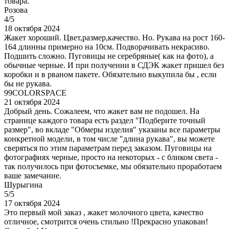
товара.
Розова
4/5
18 октября 2024
Жакет хороший. Цвет,размер,качество. Но. Рукава на рост 160-
164 длинны примерно на 10см. Подворачивать некрасиво.
Подшить сложно. Пуговицы не серебряные( как на фото), а
обычные черные. И при получении в СДЭК жакет пришел без
коробки и в рваном пакете. Обязательно выкупила бы , если
бы не рукава.
99COLORSPACE
21 октября 2024
Добрый день. Сожалеем, что жакет вам не подошел. На
странице каждого товара есть раздел "Подберите точный
размер", во вкладе "Обмеры изделия" указаны все параметры
конкретной модели, в том числе "длина рукава", вы можете
сверяться по этим параметрам перед заказом. Пуговицы на
фотографиях черные, просто на некоторых - с бликом света -
так получилось при фотосъемке, мы обязательно проработаем
ваше замечание.
Шурыгина
5/5
17 октября 2024
Это первый мой заказ , жакет молочного цвета, качество
отличное, смотрится очень стильно !Прекрасно упакован!