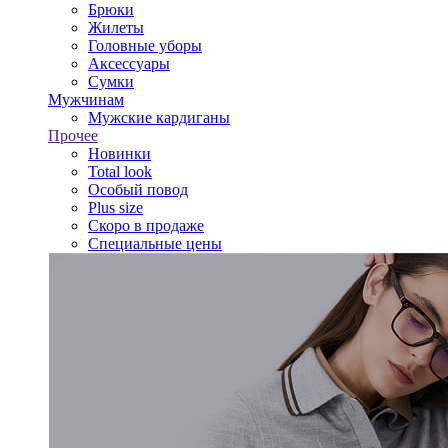
Брюки
Жилеты
Головные уборы
Аксессуары
Сумки
Мужчинам
Мужские кардиганы
Прочее
Новинки
Total look
Особый повод
Plus size
Скоро в продаже
Специальные цены