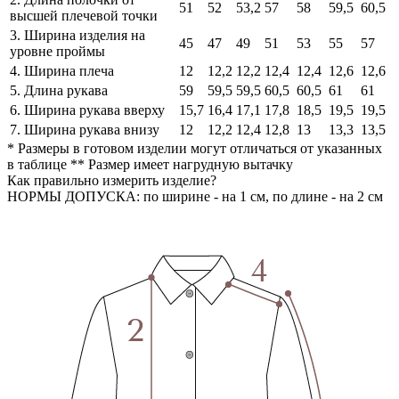
51
52
53,2
57
58
59,5
60,5
высшей плечевой точки
3. Ширина изделия на
45
47
49
51
53
55
57
уровне проймы
4. Ширина плеча
12
12,2
12,2
12,4
12,4
12,6
12,6
5. Длина рукава
59
59,5
59,5
60,5
60,5
61
61
6. Ширина рукава вверху
15,7
16,4
17,1
17,8
18,5
19,5
19,5
7. Ширина рукава внизу
12
12,2
12,4
12,8
13
13,3
13,5
* Размеры в готовом изделии могут отличаться от указанных
в таблице ** Размер имеет нагрудную вытачку
Как правильно измерить изделие?
НОРМЫ ДОПУСКА: по ширине - на 1 см, по длине - на 2 см