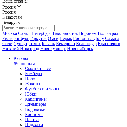
Ваша страна:
Россия
Россия
Казахстан
Беларусь
Москва
Санкт-Петербург
Владивосток
Воронеж
Волгоград
Екатеринбург
Иркутск
Омск
Пермь
Ростов-на-Дону
Самара
Сочи
Сургут
Томск
Казань
Кемерово
Краснодар
Красноярск
Нижний Новгород
Новокузнецк
Новосибирск
Каталог
Женщинам
Смотреть все
Бомберы
Поло
Жакеты
Футболки и топы
Юбки
Кардиганы
Джемперы
Водолазки
Костюмы
Платья
Пиджаки