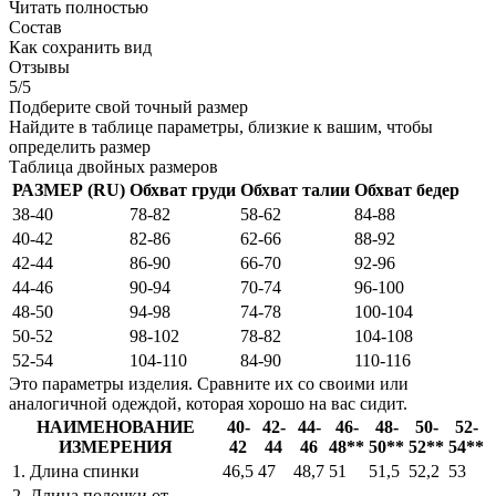
Читать полностью
Состав
Как сохранить вид
Отзывы
5/5
Подберите свой точный размер
Найдите в таблице параметры, близкие к вашим, чтобы
определить размер
Таблица двойных размеров
РАЗМЕР (RU)
Обхват груди
Обхват талии
Обхват бедер
38-40
78-82
58-62
84-88
40-42
82-86
62-66
88-92
42-44
86-90
66-70
92-96
44-46
90-94
70-74
96-100
48-50
94-98
74-78
100-104
50-52
98-102
78-82
104-108
52-54
104-110
84-90
110-116
Это параметры изделия. Сравните их со своими или
аналогичной одеждой, которая хорошо на вас сидит.
НАИМЕНОВАНИЕ
40-
42-
44-
46-
48-
50-
52-
ИЗМЕРЕНИЯ
42
44
46
48**
50**
52**
54**
1. Длина спинки
46,5
47
48,7
51
51,5
52,2
53
2. Длина полочки от