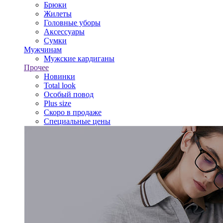
Брюки
Жилеты
Головные уборы
Аксессуары
Сумки
Мужчинам
Мужские кардиганы
Прочее
Новинки
Total look
Особый повод
Plus size
Скоро в продаже
Специальные цены