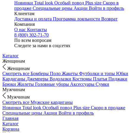
Новинки
Total look
Особый повод
Plus size
Скоро в
продаже
Специальные цены
Акции
Войти в профиль
Клиентам
Доставка и оплата
Программа лояльности
Возврат
Компания
О нас
Контакты
8 (800) 302-71-70
По всем вопросам
Следите за нами в соцсетях
Каталог
Женщинам
Женщинам
Смотреть все
Бомберы
Поло
Жакеты
Футболки и топы
Юбки
Кардиганы
Джемперы
Водолазки
Костюмы
Платья
Пиджаки
Брюки
Жилеты
Головные уборы
Аксессуары
Сумки
Мужчинам
Мужчинам
Смотреть все
Мужские кардиганы
Новинки
Total look
Особый повод
Plus size
Скоро в продаже
Специальные цены
Акции
Войти в профиль
Главная
Каталог
Корзина