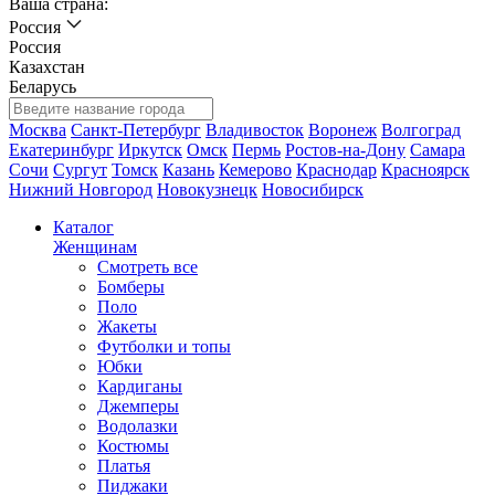
Ваша страна:
Россия
Россия
Казахстан
Беларусь
Москва
Санкт-Петербург
Владивосток
Воронеж
Волгоград
Екатеринбург
Иркутск
Омск
Пермь
Ростов-на-Дону
Самара
Сочи
Сургут
Томск
Казань
Кемерово
Краснодар
Красноярск
Нижний Новгород
Новокузнецк
Новосибирск
Каталог
Женщинам
Смотреть все
Бомберы
Поло
Жакеты
Футболки и топы
Юбки
Кардиганы
Джемперы
Водолазки
Костюмы
Платья
Пиджаки